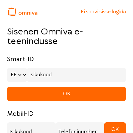
Ei soovi sisse logida
Sisenen Omniva
e-
teenindusse
Smart-ID
Isikukood
OK
Mobiil-ID
OK
Isikukood
Telefoninumber